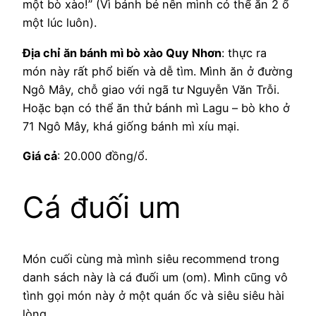
một bò xào!” (Vì bánh bé nên mình có thể ăn 2 ổ
một lúc luôn).
Địa chỉ
ăn bánh mì bò xào Quy Nhơn
: thực ra
món này rất phổ biến và dễ tìm. Mình ăn ở đường
Ngô Mây, chỗ giao với ngã tư Nguyễn Văn Trỗi.
Hoặc bạn có thể ăn thử bánh mì Lagu – bò kho ở
71 Ngô Mây, khá giống bánh mì xíu mại.
Giá cả
: 20.000 đồng/ổ.
Cá đuối um
Món cuối cùng mà mình siêu recommend trong
danh sách này là cá đuối um (om). Mình cũng vô
tình gọi món này ở một quán ốc và siêu siêu hài
lòng.