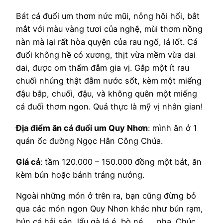
Bát cá đuối um thơm nức mũi, nỏng hôi hổi, bắt
mắt với màu vàng tươi của nghệ, mùi thơm nồng
nàn mà lại rất hòa quyện của rau ngổ, lá lốt. Cá
đuổi không hề có xương, thịt vừa mềm vừa dai
dai, được om thấm đẫm gia vị. Gắp một ít rau
chuối nhúng thật đẫm nước sốt, kèm một miếng
đậu bắp, chuối, đậu, và không quên một miếng
cá đuối thơm ngon. Quả thực là mỹ vị nhân gian!
Địa điểm ăn cá đuổi um Quy Nhơn
: mình ăn ở 1
quán ốc đường Ngọc Hân Công Chúa.
Giá cả
: tầm 120.000 – 150.000 đồng một bát, ăn
kèm bún hoặc bánh tráng nướng.
Ngoài những món ở trên ra, bạn cũng đừng bỏ
qua các món ngon Quy Nhơn khác như bún rạm,
bún cá hải sản, lẩu gà lá é, bò né, … nha. Chúc