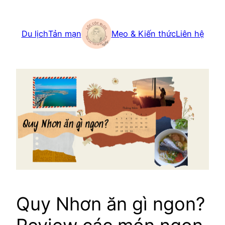
Skip
to
Du lịch
Tản mạn
Mẹo & Kiến thức
Liên hệ
content
Quy Nhơn ăn gì ngon?