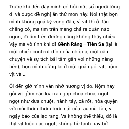
Trước khi đến đây mình có hỏi một số người từng
đi và được đề nghị ăn thử món này. Nói thật bọn
mình không quá kỳ vọng đâu, vì vịt thì ở đâu
chẳng có, mà tìm trên mạng chả ra quán nào
ngon, đi tìm trên đường cũng không thấy nhiều.
Vậy mà vô tình khi đi
Gềnh Ráng – Tiên Sa
(lại là
một chiếc content đỉnh của chóp ạ, một câu
chuyện về sự tích bãi tắm gắn với những nàng
tiên), bọn mình dừng lại ở một quán gỏi vịt, nộm
vịt và …
Ôi đến giờ mình vẫn nhớ hương vị đó. Nộm hay
gỏi vịt gồm các loại rau góp chua chua, ngọt
ngọt như dưa chuột, hành tây, cà rốt, hòa quyện
với mùi thơm thơm tươi mát của rau mùi tàu, vị
ngậy béo của lạc rang. Và không thể thiếu, đó là
thịt vịt luộc dai, ngọt, không hề tanh hay bở.