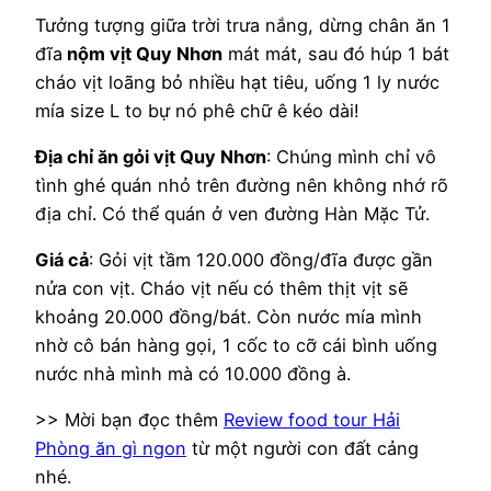
Tưởng tượng giữa trời trưa nắng, dừng chân ăn 1
đĩa
nộm vịt Quy Nhơn
mát mát, sau đó húp 1 bát
cháo vịt loãng bỏ nhiều hạt tiêu, uống 1 ly nước
mía size L to bự nó phê chữ ê kéo dài!
Địa chỉ ăn gỏi vịt Quy Nhơn
: Chúng mình chỉ vô
tình ghé quán nhỏ trên đường nên không nhớ rõ
địa chỉ. Có thể quán ở ven đường Hàn Mặc Tử.
Giá cả
: Gỏi vịt tầm 120.000 đồng/đĩa được gần
nửa con vịt. Cháo vịt nếu có thêm thịt vịt sẽ
khoảng 20.000 đồng/bát. Còn nước mía mình
nhờ cô bán hàng gọi, 1 cốc to cỡ cái bình uống
nước nhà mình mà có 10.000 đồng à.
>> Mời bạn đọc thêm
Review food tour Hải
Phòng ăn gì ngon
từ một người con đất cảng
nhé.