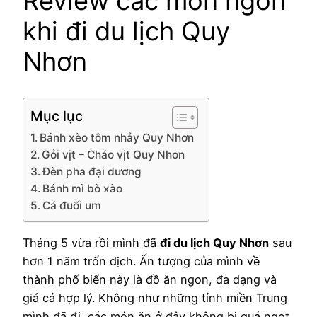
Review các món ngon
khi đi du lịch Quy
Nhơn
Mục lục
Bánh xèo tôm nhảy Quy Nhơn
Gỏi vịt – Cháo vịt Quy Nhơn
Đèn pha đại dương
Bánh mì bò xào
Cá đuối um
Tháng 5 vừa rồi mình đã
đi du lịch Quy Nhơn
sau
hơn 1 năm trốn dịch. Ấn tượng của mình về
thành phố biển này là đồ ăn ngon, đa dạng và
giá cả hợp lý. Không như những tỉnh miền Trung
mình đã đi, các món ăn ở đây không bị quá ngọt.