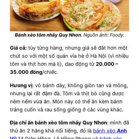
Bánh xèo tôm nhảy Quy Nhơn
. Nguồn ảnh: Foody.
Giá cả:
tùy từng hàng, nhưng giá sẽ đắt hơn một
chút so với một số quán vỉa hè ở Hà Nội (vì nhiều
tôm và thịt hơn mà lị), dao động từ
20.000 –
35.000 đồng
/chiếc.
Hương vị
: vỏ bánh dày, không giòn tan và mỏng,
nhưng lại rất đậm đà. Tôm và thịt bò cũng được
nêm nếm vừa ăn. Món này có thể ăn kèm bánh
tráng cuốn và rau sống giống ở các vùng khác.
Địa chỉ ăn bánh xèo tôm nhảy Quy Nhơn
: mình đã
thử ăn 2 hàng khá nổi tiếng, đó là
bánh xèo
Anh
Vũ
14 Diên Hồng, Lê Hồng Phong và
bánh xèo