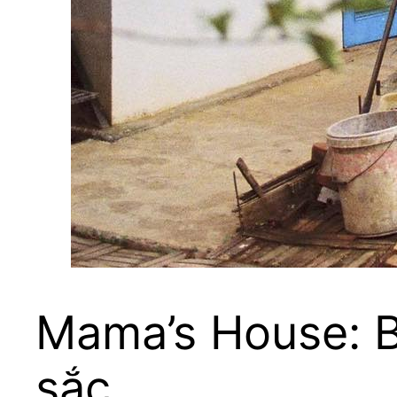
Mama’s House: B
sắc