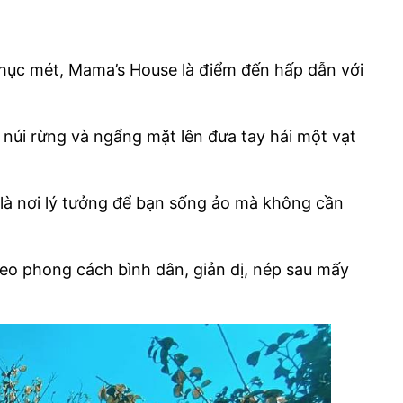
hục mét, Mama’s House là điểm đến hấp dẫn với
ỏ núi rừng và ngẩng mặt lên đưa tay hái một vạt
là nơi lý tưởng để bạn sống ảo mà không cần
theo phong cách bình dân, giản dị, nép sau mấy