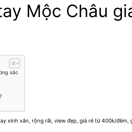
ay Mộc Châu giá
ơng sắc
?
xinh xắn, rộng rãi, view đẹp, giá rẻ từ 400k/đêm, g