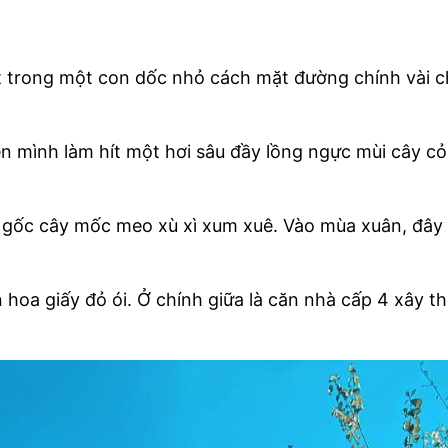
t trong một con dốc nhỏ cách mặt đường chính vài c
tiên mình làm hít một hơi sâu đầy lồng ngực mùi cây c
c gốc cây mốc meo xù xì xum xuê. Vào mùa xuân, đây 
n hoa giấy đỏ ói. Ở chính giữa là căn nhà cấp 4 xây 