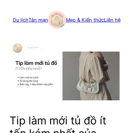
Skip
to
Du lịch
Tản mạn
Mẹo & Kiến thức
Liên hệ
content
Tip làm mới tủ đồ ít