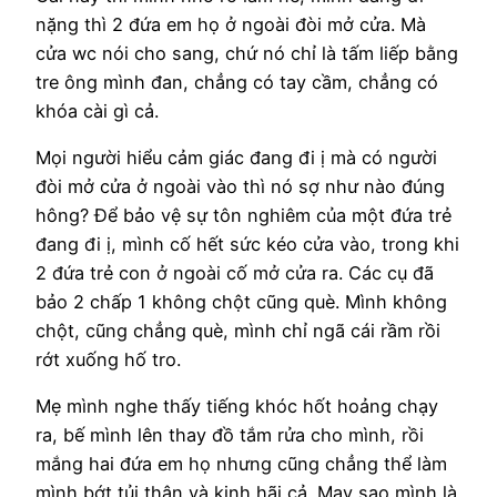
nặng thì 2 đứa em họ ở ngoài đòi mở cửa. Mà
cửa wc nói cho sang, chứ nó chỉ là tấm liếp bằng
tre ông mình đan, chẳng có tay cầm, chẳng có
khóa cài gì cả.
Mọi người hiểu cảm giác đang đi ị mà có người
đòi mở cửa ở ngoài vào thì nó sợ như nào đúng
hông? Để bảo vệ sự tôn nghiêm của một đứa trẻ
đang đi ị, mình cố hết sức kéo cửa vào, trong khi
2 đứa trẻ con ở ngoài cố mở cửa ra. Các cụ đã
bảo 2 chấp 1 không chột cũng què. Mình không
chột, cũng chẳng què, mình chỉ ngã cái rầm rồi
rớt xuống hố tro.
Mẹ mình nghe thấy tiếng khóc hốt hoảng chạy
ra, bế mình lên thay đồ tắm rửa cho mình, rồi
mắng hai đứa em họ nhưng cũng chẳng thể làm
mình bớt tủi thân và kinh hãi cả. May sao mình là