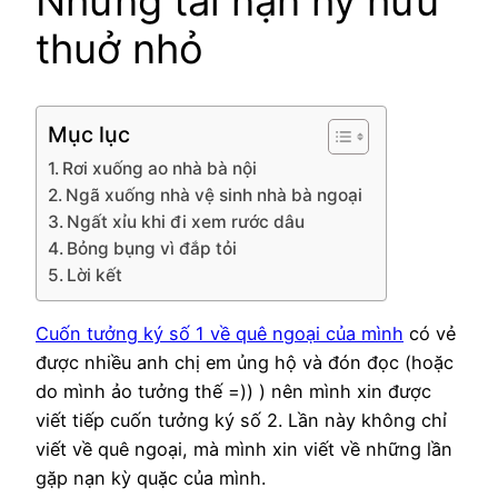
Những tai nạn hy hữu
thuở nhỏ
Mục lục
Rơi xuống ao nhà bà nội
Ngã xuống nhà vệ sinh nhà bà ngoại
Ngất xỉu khi đi xem rước dâu
Bỏng bụng vì đắp tỏi
Lời kết
Cuốn tưởng ký số 1 về quê ngoại của mình
có vẻ
được nhiều anh chị em ủng hộ và đón đọc (hoặc
do mình ảo tưởng thế =)) ) nên mình xin được
viết tiếp cuốn tưởng ký số 2. Lần này không chỉ
viết về quê ngoại, mà mình xin viết về những lần
gặp nạn kỳ quặc của mình.