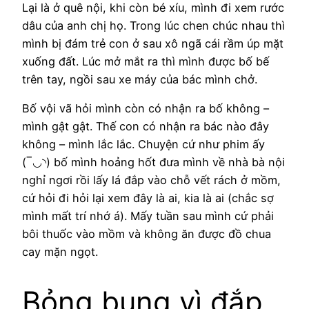
Lại là ở quê nội, khi còn bé xíu, mình đi xem rước
dâu của anh chị họ. Trong lúc chen chúc nhau thì
mình bị đám trẻ con ở sau xô ngã cái rầm úp mặt
xuống đất. Lúc mở mắt ra thì mình được bố bế
trên tay, ngồi sau xe máy của bác mình chở.
Bố vội vã hỏi mình còn có nhận ra bố không –
mình gật gật. Thế con có nhận ra bác nào đây
không – mình lắc lắc. Chuyện cứ như phim ấy
(‾◡◝) bố mình hoảng hốt đưa mình về nhà bà nội
nghỉ ngơi rồi lấy lá đắp vào chỗ vết rách ở mồm,
cứ hỏi đi hỏi lại xem đây là ai, kia là ai (chắc sợ
mình mất trí nhớ á). Mấy tuần sau mình cứ phải
bôi thuốc vào mồm và không ăn được đồ chua
cay mặn ngọt.
Bỏng bụng vì đắp