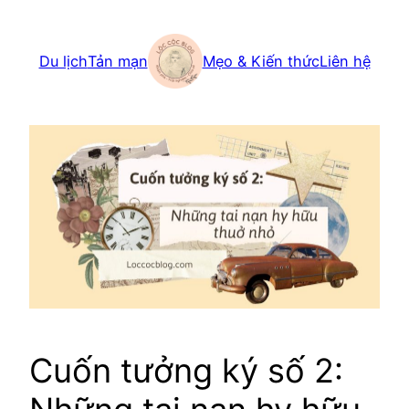
Skip
to
Du lịch
Tản mạn
Mẹo & Kiến thức
Liên hệ
content
Cuốn tưởng ký số 2: