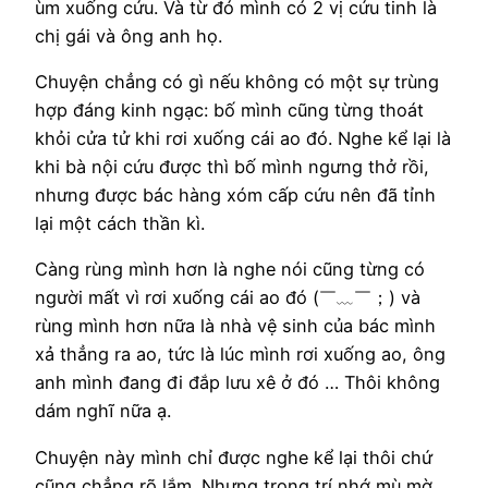
ùm xuống cứu. Và từ đó mình có 2 vị cứu tinh là
chị gái và ông anh họ.
Chuyện chẳng có gì nếu không có một sự trùng
hợp đáng kinh ngạc: bố mình cũng từng thoát
khỏi cửa tử khi rơi xuống cái ao đó. Nghe kể lại là
khi bà nội cứu được thì bố mình ngưng thở rồi,
nhưng được bác hàng xóm cấp cứu nên đã tỉnh
lại một cách thần kì.
Càng rùng mình hơn là nghe nói cũng từng có
người mất vì rơi xuống cái ao đó (￣﹏￣；) và
rùng mình hơn nữa là nhà vệ sinh của bác mình
xả thẳng ra ao, tức là lúc mình rơi xuống ao, ông
anh mình đang đi đắp lưu xê ở đó … Thôi không
dám nghĩ nữa ạ.
Chuyện này mình chỉ được nghe kể lại thôi chứ
cũng chẳng rõ lắm. Nhưng trong trí nhớ mù mờ