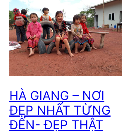
HÀ GIANG – NƠI
ĐẸP NHẤT TỪNG
ĐẾN- ĐẸP THẬT