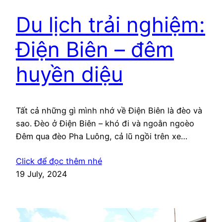
Du lịch trải nghiệm:
Điện Biên – đêm
huyền diệu
Tất cả những gì mình nhớ về Điện Biên là đèo và
sao. Đèo ở Điện Biên – khó đi và ngoằn ngoèo
Đêm qua đèo Pha Luông, cả lũ ngồi trên xe
giương mắt ếch lên trời ngắm sao. Cảm giác đi
Click để đọc thêm nhé
đèo giống như đi xe lửa vòng vèo trong công
19 July, 2024
viên, khác…